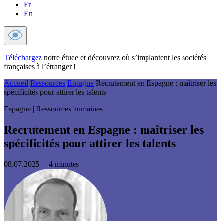
Fr
En
Téléchargez
notre étude et découvrez où s’implantent les sociétés
françaises à l’étranger !
Accueil
Ressources
Espagne
Recrutement en Espagne : maîtriser les
spécificités pour attirer les talents
Espagne | Ressources humaines
Recrutement en Espagne : maîtriser les
spécificités pour attirer les talents
08.07.2025
|
4
minutes