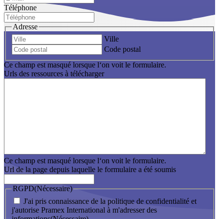
Téléphone
Adresse
Ville
Code postal
Ce champ est masqué lorsque l‘on voit le formulaire.
Urls des ressources à télécharger
Ce champ est masqué lorsque l‘on voit le formulaire.
Url de la page depuis laquelle le formulaire a été soumis
RGPD
(Nécessaire)
J'ai pris connaissance de la politique de confidentialité et
j'autorise Pramex International à m'adresser des
informations
(Nécessaire)