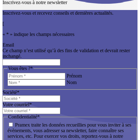
Inscrivez-vous à notre newsletter
Inscrivez-vous et recevez conseils et dernières actualités.
[
«
*
» indique les champs nécessaires
Email
Ce champ n’est utilisé qu’à des fins de validation et devrait rester
inchangé.
Vous êtes ?
*
Prénom
Nom
Société
*
Votre courriel
*
Confidentialité
*
Pramex traite les données recueillies pour vous inviter à ses
évènements, vous adresser sa newsletter, faire connaître ses
services, etc. Pour exercer vos droits, reportez-vous à notre