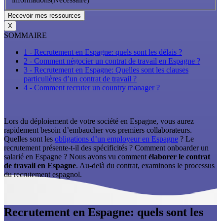
X
SOMMAIRE
1 - Recrutement en Espagne: quels sont les délais ?
2 - Comment négocier un contrat de travail en Espagne ?
3 - Recrutement en Espagne: Quelles sont les clauses
particulières d’un contrat de travail ?
4 - Comment recruter un country manager ?
Lors du déploiement de votre société en Espagne, vous aurez
rapidement besoin d’embaucher vos premiers collaborateurs.
Quelles sont les
obligations d’un employeur en Espagne
? Le
recrutement présente-t-il des spécificités ? Comment onboarder un
salarié en Espagne ? Nous avons vu comment
élaborer le contrat
de travail en Espagne
. Au-delà du contrat, examinons le processus
du recrutement espagnol.
Recrutement en Espagne: quels sont les