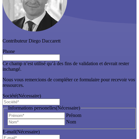
Contributeur
Diego Daccarett
Phone
Ce champ n’est utilisé qu’à des fins de validation et devrait rester
inchangé.
Nous vous remercions de compléter ce formulaire pour recevoir vos
ressources.
Société
(Nécessaire)
Informations personelles
(Nécessaire)
Prénom
Nom
E-mail
(Nécessaire)