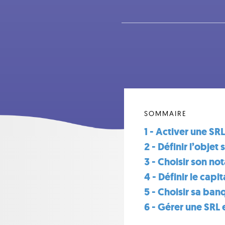
SOMMAIRE
1 - Activer une SRL
2 - Définir l’objet 
3 - Choisir son not
4 - Définir le capit
5 - Choisir sa ban
6 - Gérer une SRL e