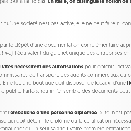
pas tout à fait le cas.
En Italie, on distingue la notion de 
nt qu’une société n’est pas active, elle ne peut faire ni 
is par le dépôt d’une documentation complémentaire aup
uttive
), l’équivalent du guichet unique des entreprises en
ivités nécessitent des autorisations
pour obtenir l’activa
ommissaires de transport, des agents commerciaux ou cer
. En effet, une boutique doit disposer de locaux, d’une
l
le public. Parfois, réunir l‘ensemble des documents peut
nt l’
embauche d’une personne diplômée
. Si tel n’est p
se qui doit détenir le diplôme ou la certification nécessai
 embaucher qu’un seul salarié ! Votre première embauche 