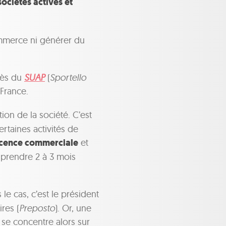
sociétés actives et
commerce ni générer du
rès du
SUAP
(
Sportello
 France.
tion de la société. C’est
taines activités de
icence commerciale
et
 prendre 2 à 3 mois
as le cas, c’est le président
res (
Preposto
). Or, une
se concentre alors sur