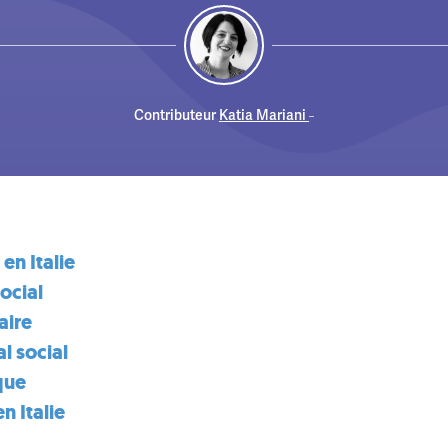
Contributeur
Katia Mariani
 en Italie
social
aire
al social
que
n Italie