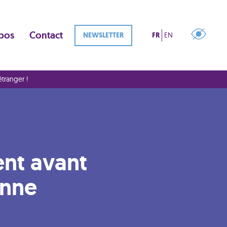
pos
Contact
NEWSLETTER
FR
EN
étranger !
ent avant
enne