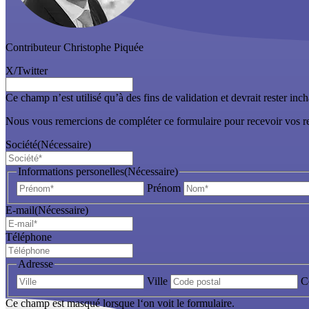
Contributeur
Christophe Piquée
X/Twitter
Ce champ n’est utilisé qu’à des fins de validation et devrait rester inc
Nous vous remercions de compléter ce formulaire pour recevoir vos r
Société
(Nécessaire)
Informations personelles
(Nécessaire)
Prénom
E-mail
(Nécessaire)
Téléphone
Adresse
Ville
C
Ce champ est masqué lorsque l‘on voit le formulaire.