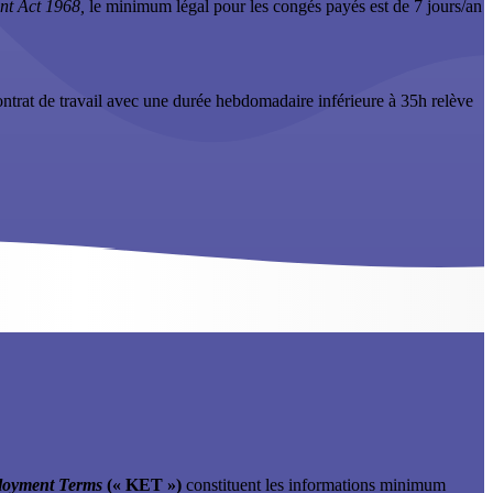
t Act 1968,
le minimum légal pour les congés payés est de 7 jours/an
ontrat de travail avec une durée hebdomadaire inférieure à 35h relève
oyment Terms
(« KET »)
constituent les informations minimum