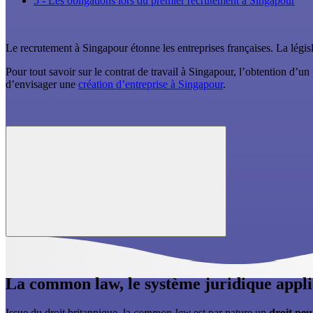
5 - Les obligations lors du premier recrutement à Singapour
Le recrutement à Singapour étonne les entreprises françaises. La légis
Pour tout savoir sur le contrat de travail à Singapour, l’obtention d’
d’envisager une
création d’entreprise à Singapour
.
La common law, le système juridique appli
Issue du droit britannique, la
common law
est par nature un
droit peu