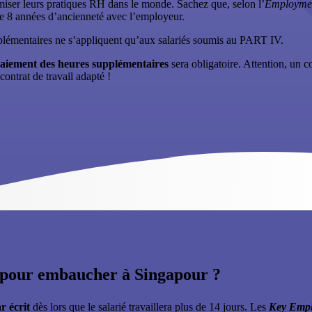
ormiser leurs pratiques RH dans le monde. Sachez que, selon l’
Employmen
 de 8 années d’ancienneté avec l’employeur.
pplémentaires ne s’appliquent qu’aux salariés soumis au PART IV.
aiement des heures supplémentaires
sera obligatoire. Attention, un c
ontrat de travail adapté !
 pour embaucher à Singapour ?
r écrit
dès lors que le salarié travaillera plus de 14 jours. Les
Key Empl