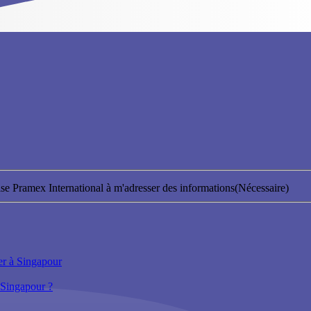
orise Pramex International à m'adresser des informations
(Nécessaire)
er à Singapour
 Singapour ?