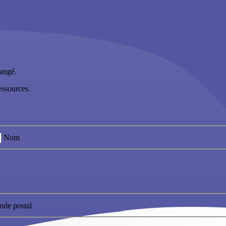
hangé.
essources.
Nom
ode postal