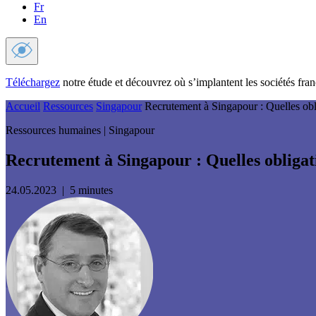
Fr
En
Téléchargez
notre étude et découvrez où s’implantent les sociétés franç
Accueil
Ressources
Singapour
Recrutement à Singapour : Quelles obl
Ressources humaines | Singapour
Recrutement à Singapour : Quelles obligat
24.05.2023
|
5
minutes