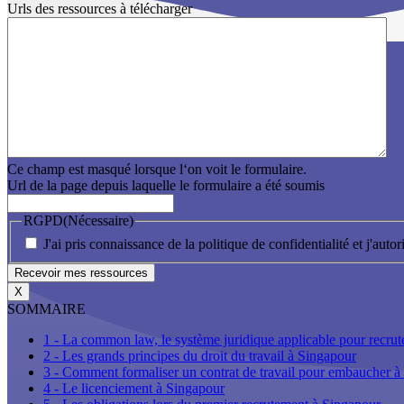
Urls des ressources à télécharger
Ce champ est masqué lorsque l‘on voit le formulaire.
Url de la page depuis laquelle le formulaire a été soumis
RGPD
(Nécessaire)
J'ai pris connaissance de la politique de confidentialité et j'aut
X
SOMMAIRE
1 - La common law, le système juridique applicable pour recrut
2 - Les grands principes du droit du travail à Singapour
3 - Comment formaliser un contrat de travail pour embaucher à
4 - Le licenciement à Singapour