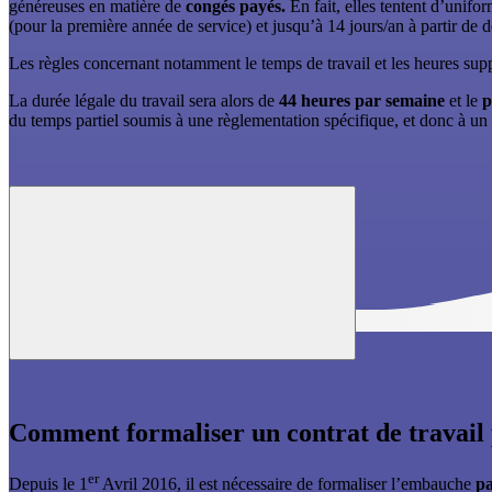
généreuses en matière de
congés payés.
En fait, elles tentent d’unif
(pour la première année de service) et jusqu’à 14 jours/an à partir de
Les règles concernant notamment le temps de travail et les heures su
La durée légale du travail sera alors de
44 heures par semaine
et le
p
du temps partiel soumis à une règlementation spécifique, et donc à un c
Comment formaliser un contrat de travail
er
Depuis le 1
Avril 2016, il est nécessaire de formaliser l’embauche
pa