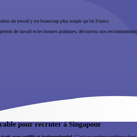
lation du travail y est beaucoup plus souple qu’en France.
un permis de travail et les bonnes pratiques, découvrez nos recommandat
cable pour recruter à Singapour
 écrit, non codifié et jurisprudentiel
. C’est
un système juridique
dont l