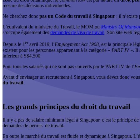
mesure des décisions individuelles.
Ne cherchez donc
pas un Code du travail à Singapour
: il n’existe
L’équivalent du ministère du Travail, le MOM ou
Ministry Of Manpo
s’occupe également des
demandes de visa de travail
. Son site web reg
er
Depuis le 1
avril 2019, l’
Employment Act 1968,
est la principale lég
existent pour les personnes appartenant à la catégorie «
PART IV
». Il
inférieur à S$4,500.
Pour tous les salariés qui ne sont pas couverts par le PART IV de l’
Em
Avant d’envisager un recrutement à Singapour, vous devez donc vous in
du travail
.
Les grands principes du droit du travail
Il n’y a pas de salaire minimum légal à Singapour, c’est le principe de 
demandes de permis de travail.
En outre le marché du travail est fluide et dynamique à Singapour. L’équ